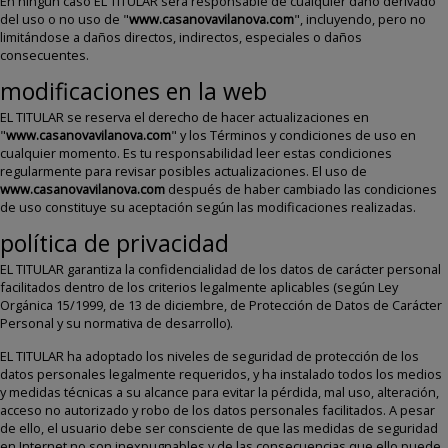
En ningun caso EL TITULAR será responsable de cualquier daño derivado
del uso o no uso de "
www.casanovavilanova.com
", incluyendo, pero no
limitándose a daños directos, indirectos, especiales o daños
consecuentes.
modificaciones en la web
EL TITULAR se reserva el derecho de hacer actualizaciones en
"
www.casanovavilanova.com
" y los Términos y condiciones de uso en
cualquier momento. Es tu responsabilidad leer estas condiciones
regularmente para revisar posibles actualizaciones. El uso de
www.casanovavilanova.com
después de haber cambiado las condiciones
de uso constituye su aceptación según las modificaciones realizadas.
política de privacidad
EL TITULAR garantiza la confidencialidad de los datos de carácter personal
facilitados dentro de los criterios legalmente aplicables (según Ley
Orgánica 15/1999, de 13 de diciembre, de Protección de Datos de Carácter
Personal y su normativa de desarrollo).
EL TITULAR ha adoptado los niveles de seguridad de protección de los
datos personales legalmente requeridos, y ha instalado todos los medios
y medidas técnicas a su alcance para evitar la pérdida, mal uso, alteración,
acceso no autorizado y robo de los datos personales facilitados. A pesar
de ello, el usuario debe ser consciente de que las medidas de seguridad
en Internet no son inexpugnables y de las consecuencias que ello puede